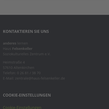
KONTAKTIEREN SIE UNS
anderes
lernen
Haus
Felsenkeller
Soziokulturelles Zentrum e.V.
Heimstraße 4
57610 Altenkirchen
Telefon: 0 26 81 / 38 70
E-Mail: zentrale@haus-felsenkeller.de
COOKIE-EINSTELLUNGEN
Cookie-Einstellungen