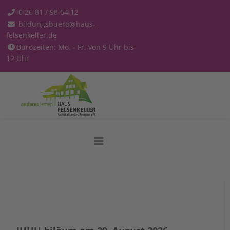
0 26 81 / 98 64 12
bildungsbuero@haus-
felsenkeller.de
Bürozeiten: Mo. - Fr. von 9 Uhr bis
12 Uhr