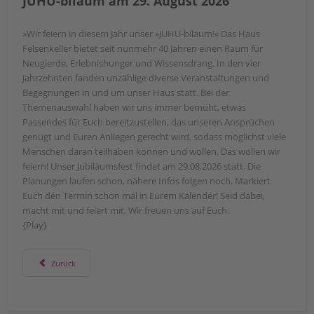
JUHU-biläum am 29. August 2026
»Wir feiern in diesem Jahr unser »JUHU-biläum!« Das Haus
Felsenkeller bietet seit nunmehr 40 Jahren einen Raum für
Neugierde, Erlebnishunger und Wissensdrang. In den vier
Jahrzehnten fanden unzählige diverse Veranstaltungen und
Begegnungen in und um unser Haus statt. Bei der
Themenauswahl haben wir uns immer bemüht, etwas
Passendes für Euch bereitzustellen, das unseren Ansprüchen
genügt und Euren Anliegen gerecht wird, sodass möglichst viele
Menschen daran teilhaben können und wollen. Das wollen wir
feiern! Unser Jubiläumsfest findet am 29.08.2026 statt. Die
Planungen laufen schon, nähere Infos folgen noch. Markiert
Euch den Termin schon mal in Eurem Kalender! Seid dabei,
macht mit und feiert mit. Wir freuen uns auf Euch.
{Play}
Vorheriger Beitrag: Linedance für Fortgeschrittene ab 4. August
Zurück