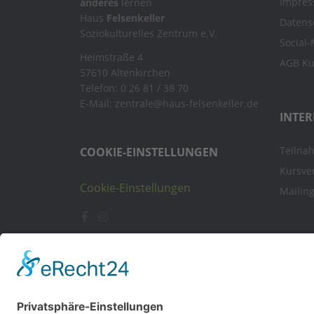
Impre
anderes
lernen
Haus
Felsenkeller
Datens
Soziokulturelles Zentrum e.V.
Social
Heimstraße 4
AGB K
57610 Altenkirchen
Telefon: 0 26 81 / 38 70
E-Mail: zentrale@haus-felsenkeller.de
INTER
Teilna
COOKIE-EINSTELLUNGEN
Kursve
Cookie-Einstellungen
Mailin