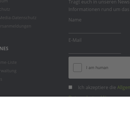
ssum
Tragt euch in unseren Newsl
Informationen rund um das 
chutz
-Media-Datenschutz
Name
ursanmeldungen
E-Mail
NES
hme-Liste
rwaltung
gs
Ich akzeptiere die
Allge
Datenschutzerklärung