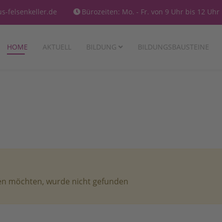
-felsenkeller.de
Bürozeiten: Mo. - Fr. von 9 Uhr bis 12 Uhr
HOME
AKTUELL
BILDUNG
BILDUNGSBAUSTEINE
den möchten, wurde nicht gefunden