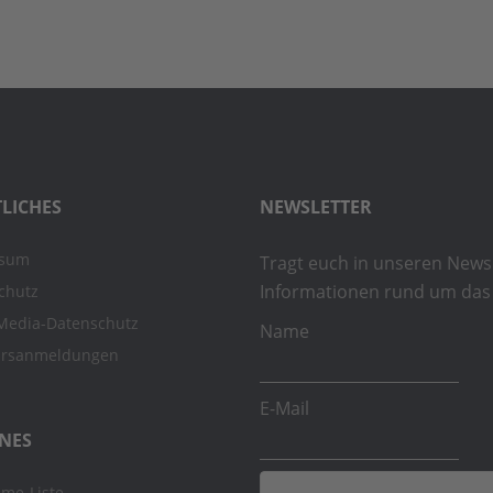
LICHES
NEWSLETTER
ssum
Tragt euch in unseren Newsl
Informationen rund um das 
chutz
-Media-Datenschutz
Name
ursanmeldungen
E-Mail
NES
hme-Liste