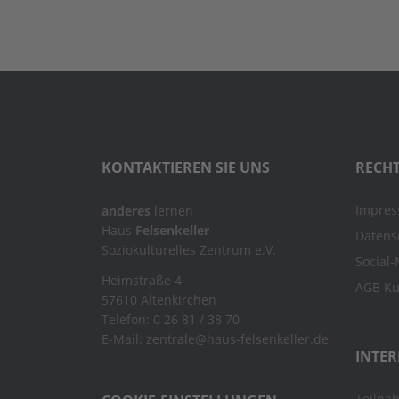
KONTAKTIEREN SIE UNS
RECHT
Impre
anderes
lernen
Haus
Felsenkeller
Datens
Soziokulturelles Zentrum e.V.
Social
Heimstraße 4
AGB K
57610 Altenkirchen
Telefon: 0 26 81 / 38 70
E-Mail: zentrale@haus-felsenkeller.de
INTER
Teilna