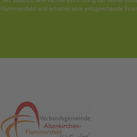
Als staatlich anerkannte Einrichtung der Weiterbi
Flammersfeld und erhalten eine entsprechende finan