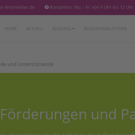
-felsenkeller.de
Bürozeiten: Mo. - Fr. von 9 Uhr bis 12 Uhr
HOME
AKTUELL
BILDUNG
BILDUNGSBAUSTEINE
nde und Unterstützende
e Förderungen und P