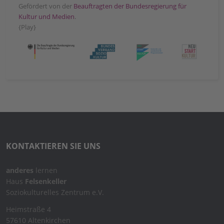
Gefördert von der
Beauftragten der Bundesregierung für
Kultur und Medien
.
{Play}
KONTAKTIEREN SIE UNS
anderes
lernen
Haus
Felsenkeller
Soziokulturelles Zentrum e.V.
Heimstraße 4
57610 Altenkirchen