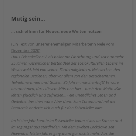
Mutig sein...
... sich öffnen für Neues, neue Weiten nutzen
(Ein Text von unserer ehemaligen Mitarbeiterin Nele vom
Dezember 2020)
Haus Felsenkeller e.V. als bekannte Einrichtung und seit nunmehr
35 Jahren wesentlicher Bestandteil des soziokulturellen Lebens im
Westerwald, lebt von seinen Fördermitgliedern, Netzwerken, den
regionalen Betrieben, aber vor allem von den BesucherInnen,
TeilnehmerInnen und Gästen. 35 Jahre - märchenhaft? Es wäre
anzunehmen, dass diesem Märchen hier – nach dem Motto «Sie
lebten glücklich und zufrieden…» ein unendliches Leben und
Gedeihen beschert wäre. Aber dann kam Corona und mit der
Pandemie änderte sich auch für den Felsenkeller alles.
Im letzten Jahr konnte im Felsenkeller kaum etwas an Kursen und
im Tagungshaus stattfinden. Mit dem zweiten Lockdown seit
November letzten Jahres ging dann gar nichts mehr. Aus die