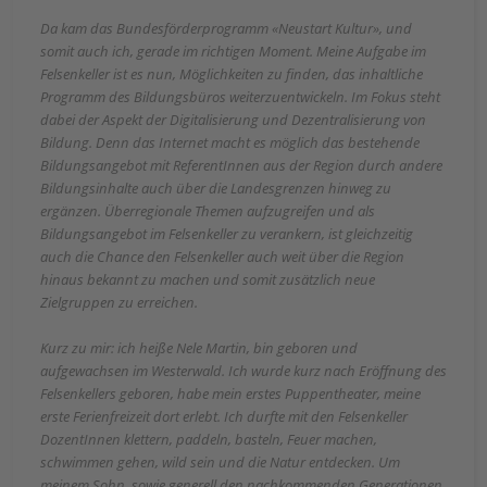
Da kam das Bundesförderprogramm «Neustart Kultur», und
somit auch ich, gerade im richtigen Moment. Meine Aufgabe im
Felsenkeller ist es nun, Möglichkeiten zu finden, das inhaltliche
Programm des Bildungsbüros weiterzuentwickeln. Im Fokus steht
dabei der Aspekt der Digitalisierung und Dezentralisierung von
Bildung. Denn das Internet macht es möglich das bestehende
Bildungsangebot mit ReferentInnen aus der Region durch andere
Bildungsinhalte auch über die Landesgrenzen hinweg zu
ergänzen. Überregionale Themen aufzugreifen und als
Bildungsangebot im Felsenkeller zu verankern, ist gleichzeitig
auch die Chance den Felsenkeller auch weit über die Region
hinaus bekannt zu machen und somit zusätzlich neue
Zielgruppen zu erreichen.
Kurz zu mir: ich heiße Nele Martin, bin geboren und
aufgewachsen im Westerwald. Ich wurde kurz nach Eröffnung des
Felsenkellers geboren, habe mein erstes Puppentheater, meine
erste Ferienfreizeit dort erlebt. Ich durfte mit den Felsenkeller
DozentInnen klettern, paddeln, basteln, Feuer machen,
schwimmen gehen, wild sein und die Natur entdecken. Um
meinem Sohn, sowie generell den nachkommenden Generationen,