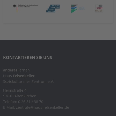
KONTAKTIEREN SIE UNS
anderes
lernen
Haus
Felsenkeller
Soziokulturelles Zentrum e.V.
Heimstraße 4
57610 Altenkirchen
Telefon: 0 26 81 / 38 70
E-Mail: zentrale@haus-felsenkeller.de