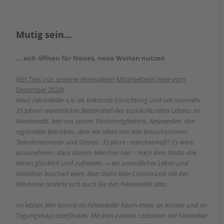
Mutig sein...
... sich öffnen für Neues, neue Weiten nutzen
(Ein Text von unserer ehemaligen Mitarbeiterin Nele vom
Dezember 2020)
Haus Felsenkeller e.V. als bekannte Einrichtung und seit nunmehr
35 Jahren wesentlicher Bestandteil des soziokulturellen Lebens im
Westerwald, lebt von seinen Fördermitgliedern, Netzwerken, den
regionalen Betrieben, aber vor allem von den BesucherInnen,
TeilnehmerInnen und Gästen. 35 Jahre - märchenhaft? Es wäre
anzunehmen, dass diesem Märchen hier – nach dem Motto «Sie
lebten glücklich und zufrieden…» ein unendliches Leben und
Gedeihen beschert wäre. Aber dann kam Corona und mit der
Pandemie änderte sich auch für den Felsenkeller alles.
Im letzten Jahr konnte im Felsenkeller kaum etwas an Kursen und im
Tagungshaus stattfinden. Mit dem zweiten Lockdown seit November