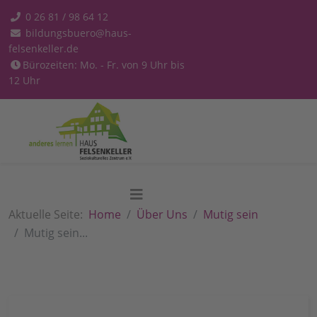
0 26 81 / 98 64 12
bildungsbuero@haus-
felsenkeller.de
Bürozeiten: Mo. - Fr. von 9 Uhr bis
12 Uhr
Aktuelle Seite:
Home
Über Uns
Mutig sein
Mutig sein...