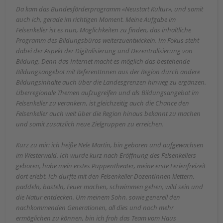
Da kam das Bundesförderprogramm «Neustart Kultur», und somit
auch ich, gerade im richtigen Moment. Meine Aufgabe im
Felsenkeller ist es nun, Möglichkeiten zu finden, das inhaltliche
Programm des Bildungsbüros weiterzuentwickeln. Im Fokus steht
dabei der Aspekt der Digitalisierung und Dezentralisierung von
Bildung. Denn das Internet macht es möglich das bestehende
Bildungsangebot mit ReferentInnen aus der Region durch andere
Bildungsinhalte auch über die Landesgrenzen hinweg zu ergänzen.
Überregionale Themen aufzugreifen und als Bildungsangebot im
Felsenkeller zu verankern, ist gleichzeitig auch die Chance den
Felsenkeller auch weit über die Region hinaus bekannt zu machen
und somit zusätzlich neue Zielgruppen zu erreichen.
Kurz zu mir: ich heiße Nele Martin, bin geboren und aufgewachsen
im Westerwald. Ich wurde kurz nach Eröffnung des Felsenkellers
geboren, habe mein erstes Puppentheater, meine erste Ferienfreizeit
dort erlebt. Ich durfte mit den Felsenkeller DozentInnen klettern,
paddeln, basteln, Feuer machen, schwimmen gehen, wild sein und
die Natur entdecken. Um meinem Sohn, sowie generell den
nachkommenden Generationen, all dies und noch mehr
ermöglichen zu können, bin ich froh das Team vom Haus