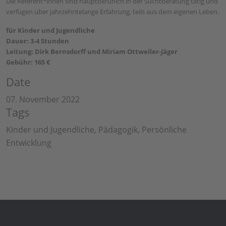
Die Referent*innen sind hauptberuflich in der Suchtberatung tätig und
verfügen über jahrzehntelange Erfahrung, teils aus dem eigenen Leben.
für Kinder und Jugendliche
Dauer: 3-4 Stunden
Leitung:
Dirk Bernsdorff und Miriam Ottweiler-Jäger
Gebühr: 165 €
Date
07. November 2022
Tags
Kinder und Jugendliche, Pädagogik, Persönliche
Entwicklung