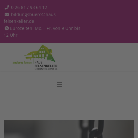
0 26 81 / 98 64 12
bildungsbuero@haus-
felsenkeller.de
Bürozeiten: Mo. - Fr. von 9 Uhr bis
12 Uhr