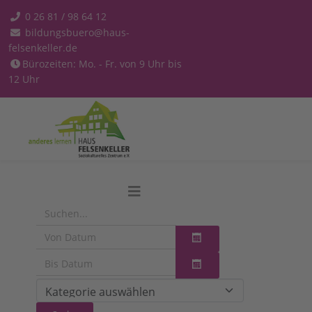
0 26 81 / 98 64 12
bildungsbuero@haus-
felsenkeller.de
Bürozeiten: Mo. - Fr. von 9 Uhr bis
12 Uhr
Kalender öffnen
Kalender öffnen