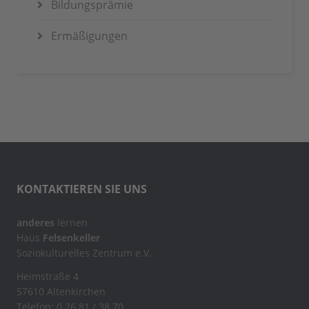
Bildungsprämie
Ermäßigungen
KONTAKTIEREN SIE UNS
anderes
lernen
Haus
Felsenkeller
Soziokulturelles Zentrum e.V.
Heimstraße 4
57610 Altenkirchen
Telefon: 0 26 81 / 38 70