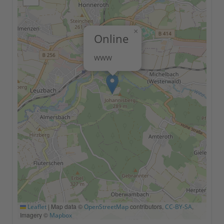
×
Online
WWW
|
Map data ©
contributors,
,
Leaflet
OpenStreetMap
CC-BY-SA
Imagery ©
Mapbox