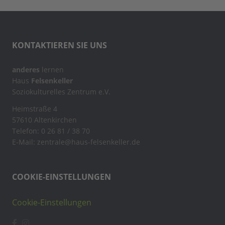
KONTAKTIEREN SIE UNS
anderes
lernen
Haus
Felsenkeller
Soziokulturelles Zentrum e.V.
Heimstraße 4
57610 Altenkirchen
Telefon: 0 26 81 / 38 70
E-Mail: zentrale@haus-felsenkeller.de
COOKIE-EINSTELLUNGEN
Cookie-Einstellungen